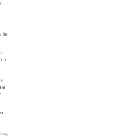
y,
o de
os
 con
 a
tal
z
 su
ausa,