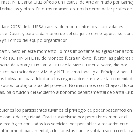
s más, NFL Santa Cruz ofreció un Festival de Arte animado por Gama
Torkuatos y otros. En otros momentos, nos hicieron bailar profes de
n date 2023” de la UPSA carrera de moda, entre otras actividades.
de Dossier, para cada momento del día junto con el aporte solidari
n Torrico del equipo organizador.
partir, pero en este momento, lo más importante es agradecer a tod
ión de NO FINISH LINE de Mónaco fuera un éxito, fueron las palabras
parte de Rotary Club Santa Cruz de la Sierra, Orietta Sacre, dio por
stros patrocinadores AMLA y NFL International, y al Príncipe Albert II
os bolivianos para felicitar a los organizadores e invitar la comunidad
s socios -protagonistas del proyecto No más niños con Chagas, Hospi
as, bajo tuición del Gobierno autónomo departamental de Santa Cru
 quienes los participantes tuvimos el privilegio de poder pasearnos en
he con toda seguridad. Gracias asimismo por permitirnos montar el
 ecológico con todos los servicios indispensables a requerimiento.
autónomo departamental, a los artistas que se solidarizaron con la c