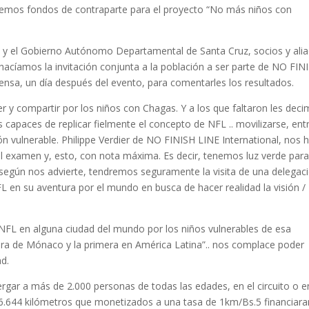
aremos fondos de contraparte para el proyecto “No más niños con
Z y el Gobierno Autónomo Departamental de Santa Cruz, socios y ali
acíamos la invitación conjunta a la población a ser parte de NO FIN
rensa, un día después del evento, para comentarles los resultados.
r y compartir por los niños con Chagas. Y a los que faltaron les dec
capaces de replicar fielmente el concepto de NFL .. movilizarse, ent
ión vulnerable. Philippe Verdier de NO FINISH LINE International, nos 
 examen y, esto, con nota máxima. Es decir, tenemos luz verde para
según nos advierte, tendremos seguramente la visita de una delegac
L en su aventura por el mundo en busca de hacer realidad la visión /
NFL en alguna ciudad del mundo por los niños vulnerables de esa
ra de Mónaco y la primera en América Latina”.. nos complace poder
ad.
rgar a más de 2.000 personas de todas las edades, en el circuito o e
 6.644 kilómetros que monetizados a una tasa de 1km/Bs.5 financiara