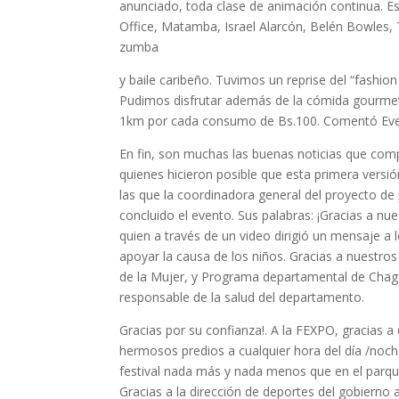
anunciado, toda clase de animación continua. E
Office, Matamba, Israel Alarcón, Belén Bowles, 
zumba
y baile caribeño. Tuvimos un reprise del “fashio
Pudimos disfrutar además de la cómida gourmet 
1km por cada consumo de Bs.100. Comentó Evely
En fin, son muchas las buenas noticias que com
quienes hicieron posible que esta primera vers
las que la coordinadora general del proyecto de 
concluido el evento. Sus palabras: ¡Gracias a nue
quien a través de un video dirigió un mensaje a l
apoyar la causa de los niños. Gracias a nuestro
de la Mujer, y Programa departamental de Chag
responsable de la salud del departamento.
Gracias por su confianza!. A la FEXPO, gracias a
hermosos predios a cualquier hora del día /noc
festival nada más y nada menos que en el parque
Gracias a la dirección de deportes del gobierno 