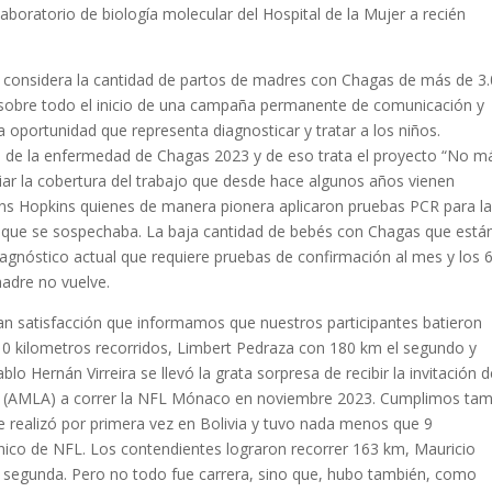
boratorio de biología molecular del Hospital de la Mujer a recién
se considera la cantidad de partos de madres con Chagas de más de 3
o y sobre todo el inicio de una campaña permanente de comunicación y
a oportunidad que representa diagnosticar y tratar a los niños.
l de la enfermedad de Chagas 2023 y de eso trata el proyecto “No m
ar la cobertura del trabajo que desde hace algunos años vienen
ohns Hopkins quienes de manera pionera aplicaron pruebas PCR para l
 que se sospechaba. La baja cantidad de bebés con Chagas que está
iagnóstico actual que requiere pruebas de confirmación al mes y los 
adre no vuelve.
an satisfacción que informamos que nuestros participantes batieron
210 kilometros recorridos, Limbert Pedraza con 180 km el segundo y
blo Hernán Virreira se llevó la grata sorpresa de recibir la invitación 
ne (AMLA) a correr la NFL Mónaco en noviembre 2023. Cumplimos ta
se realizó por primera vez en Bolivia y tuvo nada menos que 9
écnico de NFL. Los contendientes lograron recorrer 163 km, Mauricio
la segunda. Pero no todo fue carrera, sino que, hubo también, como