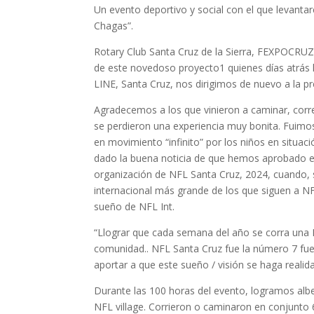
Un evento deportivo y social con el que levant
Chagas”.
Rotary Club Santa Cruz de la Sierra, FEXPOCRU
de este novedoso proyecto1 quienes días atrás h
LINE, Santa Cruz, nos dirigimos de nuevo a la p
Agradecemos a los que vinieron a caminar, corre
se perdieron una experiencia muy bonita. Fuimos 
en movimiento “infinito” por los niños en situac
dado la buena noticia de que hemos aprobado el
organización de NFL Santa Cruz, 2024, cuando, 
internacional más grande de los que siguen a NF
sueño de NFL Int.
“Llograr que cada semana del año se corra una 
comunidad.. NFL Santa Cruz fue la número 7 fue
aportar a que este sueño / visión se haga realid
Durante las 100 horas del evento, logramos albe
NFL village. Corrieron o caminaron en conjunto