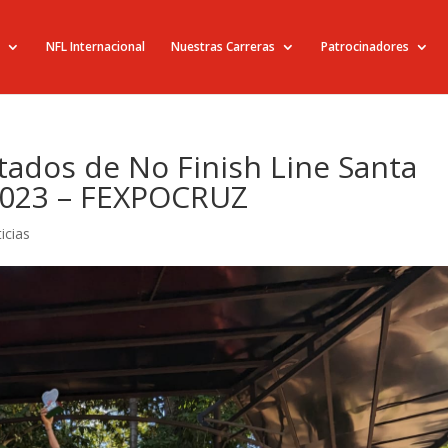
NFL Internacional
Nuestras Carreras
Patrocinadores
tados de No Finish Line Santa
 2023 – FEXPOCRUZ
icias