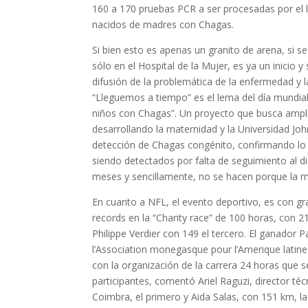
160 a 170 pruebas PCR a ser procesadas por el la
nacidos de madres con Chagas.
Si bien esto es apenas un granito de arena, si 
sólo en el Hospital de la Mujer, es ya un inici
difusión de la problemática de la enfermedad y l
“Lleguemos a tiempo” es el lema del día mundia
niños con Chagas”. Un proyecto que busca ampli
desarrollando la maternidad y la Universidad J
detección de Chagas congénito, confirmando lo
siendo detectados por falta de seguimiento al d
meses y sencillamente, no se hacen porque la m
En cuanto a NFL, el evento deportivo, es con gr
records en la “Charity race” de 100 horas, con 
Philippe Verdier con 149 el tercero. El ganador Pa
l’Association monegasque pour l’Amerique lati
con la organización de la carrera 24 horas que 
participantes, comentó Ariel Raguzi, director t
Coimbra, el primero y Aida Salas, con 151 km, 